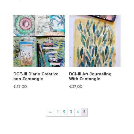
DCE-III Diario Creativo
DCI-III Art Journaling
con Zentangle
With Zentangle
€
37,00
€
37,00
←
1
2
3
4
5