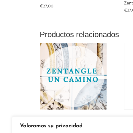
Zent
€
27,00
€
37
Productos relacionados
ZC Zentangle, un
ZF
Valoramos su privacidad
camino en verano.
Fa