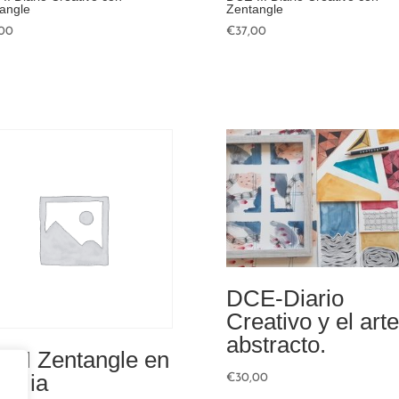
angle
Zentangle
,00
€
37,00
DCE-Diario
Creativo y el arte
abstracto.
E-I Zentangle en
milia
€
30,00