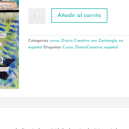
DCE-
Añadir al carrito
Diario
Creativo
con
Zentangle
Categorías:
curso
,
Diario Creativo con Zentangle
,
en
-
español
Etiquetas:
Curso
,
DiarioCreativo
,
español
julio
cantidad